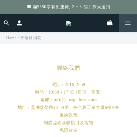
🚚 滿$350享有免運費, 2 ~ 3 個工作天送到
給個訂單好評，立即送你 $5 購物金！
自選茶罐．買4罐減$40、8罐減$80、高達$400！
給個訂單好評，立即送你 $5 購物金！
Home
/
部落格列表
聯絡我們
電話 / 2816-2659
時間 / 10:00 - 17:45 (星期一至五)
電郵 / info@cteagallery.store
地址 / 葵涌葵榮路40-44號，任合興工業大廈6樓A室
退換政策
網購流程購物指引及需知
私隱政策