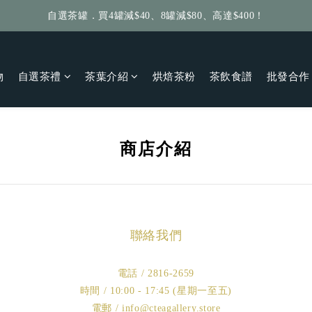
自選茶罐．買4罐減$40、8罐減$80、高達$400！
給個訂單好評，立即送你 $5 購物金！
給個訂單好評，立即送你 $5 購物金！
物
自選茶禮
茶葉介紹
烘焙茶粉
茶飲食譜
批發合作
商店介紹
聯絡我們
電話 / 2816-2659
時間 / 10:00 - 17:45 (星期一至五)
電郵 / info@cteagallery.store