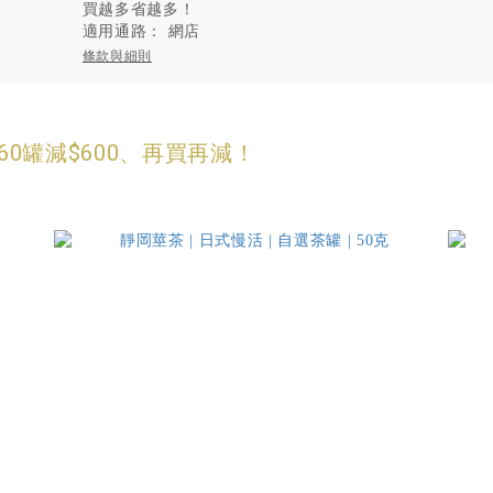
買越多省越多！
適用通路：
網店
條款與細則
0、60罐減$600、再買再減！