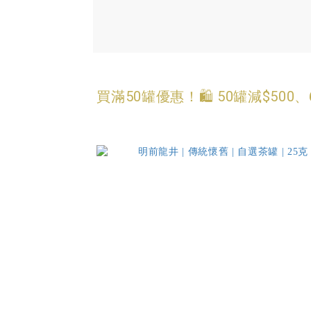
買滿50罐優惠！🛍️ 50罐減$50