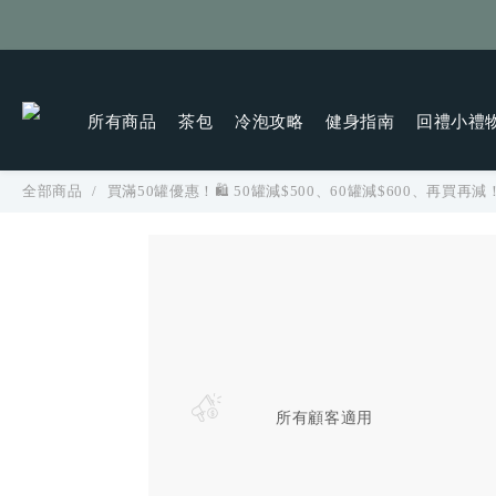
所有商品
茶包
冷泡攻略
健身指南
回禮小禮
全部商品
買滿50罐優惠！🛍️ 50罐減$500、60罐減$600、再買再減
所有顧客適用