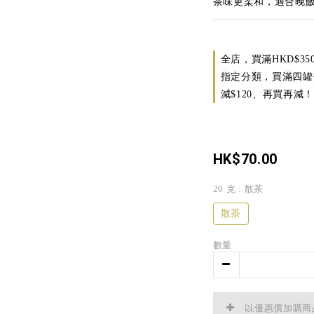
茶味更柔和，適合晚
全店，買滿HKD$35
指定分類，買滿四罐優惠
減$120、再買再減
HK$70.00
20 克
: 散茶
散茶
數量
以優惠價加購商