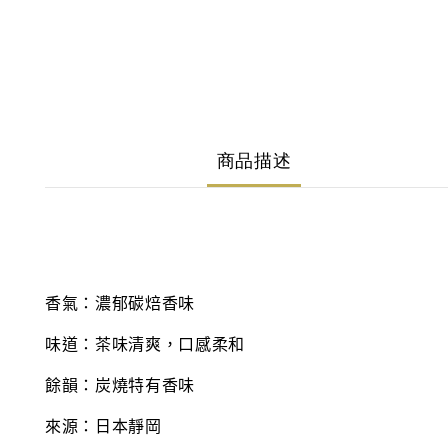
商品描述
香氣：濃郁碳焙香味
味道：茶味清爽，口感柔和
餘韻：炭燒特有香味
來源：日本靜岡