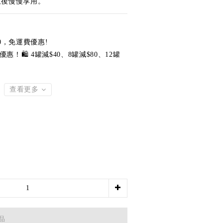
飯後慢慢享用。
0，免運費優惠!
！🛍️ 4罐減$40、8罐減$80、12罐
！
查看更多
品