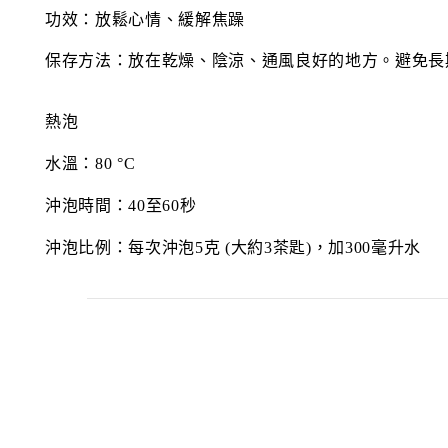
功效：放鬆心情、緩解焦躁
保存方法：放在乾燥、陰涼、通風良好的地方。避免長
熱泡
水溫：
80 °C
沖泡時間：
40
至
60
秒
沖泡比例：每次沖泡
5
克
(
大約
3
茶匙
)
，加
300
毫升水