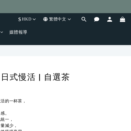
$
HKD
繁體中文
媒體報導
立即購買
 日式慢活 | 自選茶
生活的一杯茶，
，
口感。
色統一，
含量減少，