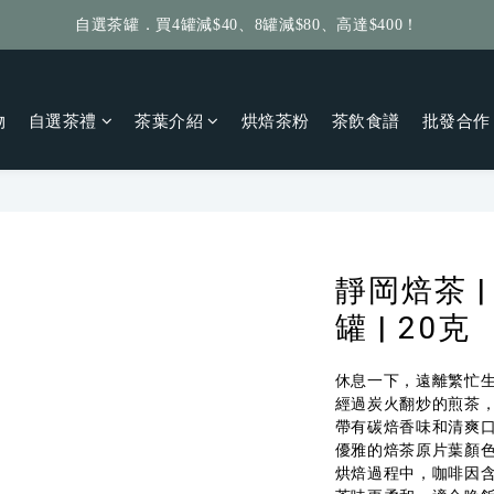
自選茶罐．買4罐減$40、8罐減$80、高達$400！
給個訂單好評，立即送你 $5 購物金！
給個訂單好評，立即送你 $5 購物金！
物
自選茶禮
茶葉介紹
烘焙茶粉
茶飲食譜
批發合作
靜岡焙茶 |
罐 | 20克
休息一下，遠離繁忙
經過炭火翻炒的煎茶
帶有碳焙香味和清爽
優雅的焙茶原片葉顏
烘焙過程中，咖啡因