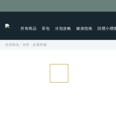
所有商品
茶包
冷泡攻略
健身指南
回禮小禮
全部商品
/
全部 - 自選茶罐