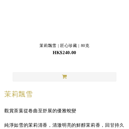
茉莉飄雪 | 匠心珍藏 | 80克
HK$240.00
茉莉飄雪
觀賞茶葉從卷曲至舒展的優雅蛻變
純淨如雪的茉莉清香，清澈明亮的鮮醇茉莉香，回甘持久