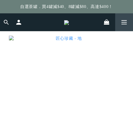
自選茶罐．買4罐減$40、8罐減$80、高達$400！
給個訂單好評，立即送你 $5 購物金！
給個訂單好評，立即送你 $5 購物金！