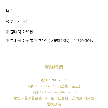
熱泡
水溫：
80 °C
沖泡時間：
60
秒
沖泡比例：每次沖泡
5
克
(
大約
3
茶匙
)
，加
300
毫升水
聯絡我們
電話 / 2816-2659
時間 / 10:00 - 17:45 (星期一至五)
電郵 / info@cteagallery.store
地址 / 葵涌葵榮路40-44號，任合興工業大廈6樓A室
退換政策