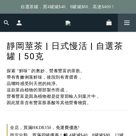
自選茶罐．買4罐減$40、8罐減$80、高達$400！
給個訂單好評，立即送你 $5 購物金！
給個訂單好評，立即送你 $5 購物金！
靜岡莖茶 | 日式慢活 | 自選茶
罐 | 50克
探索 “鮮味” 的奧妙，營養豐富的茶飲。
帶有青嫩俐落鮮味，後段則有青澀香，
品嚐時感受到天然的純淨。
這款茶由植物的莖部製作而成，
營養豐富是因為植物都是從莖部輸入到葉片中，
因此莖茶含有豐富胺基酸等其他營養物質。
全店，買滿HKD$350，免運費優惠!
指定分類，買滿四罐優惠！🛍️ 4罐減$40、8罐減$80、12罐