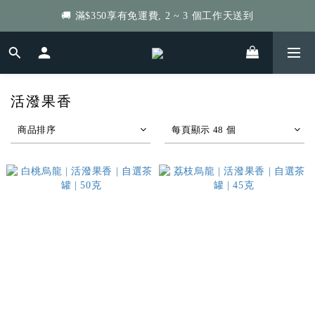
🚚 滿$350享有免運費, 2 ~ 3 個工作天送到
給個訂單好評，立即送你 $5 購物金！
自選茶罐．買4罐減$40、8罐減$80、高達$400！
給個訂單好評，立即送你 $5 購物金！
活潑果香
商品排序
每頁顯示 48 個