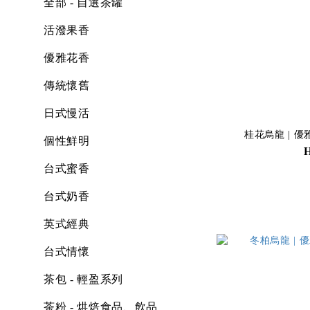
全部 - 自選茶罐
活潑果香
優雅花香
傳統懷舊
日式慢活
桂花烏龍 | 優雅
個性鮮明
台式蜜香
台式奶香
英式經典
台式情懷
茶包 - 輕盈系列
茶粉 - 烘焙食品、飲品