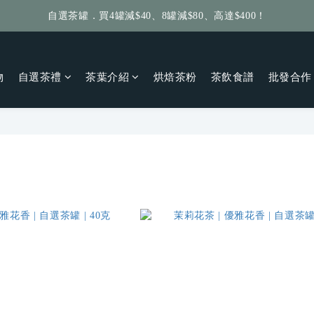
自選茶罐．買4罐減$40、8罐減$80、高達$400！
給個訂單好評，立即送你 $5 購物金！
給個訂單好評，立即送你 $5 購物金！
物
自選茶禮
茶葉介紹
烘焙茶粉
茶飲食譜
批發合作