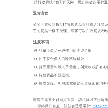
請於收貨後
2
個工作天內，用訂購者的電郵
退貨流程
如閣下在收到貨品時發現貨品與訂購之種類
了的貨品一概不受理。顧客可以在收貨後
2
天
注意事項
Ø
訂單上產品一經使用便不能退款
Ø
如不符合個人口味不能退款
Ø
貨品重量均以人手量度，與實物或許有
4
Ø
特價貨品不設退換。
Ø
拍攝光線、相機或電腦顯示屏等因素均有
顧客不需要支付退貨運費，請根據以下步驟
info@cte
1.
聯絡我們客服，請顧客透過電郵: