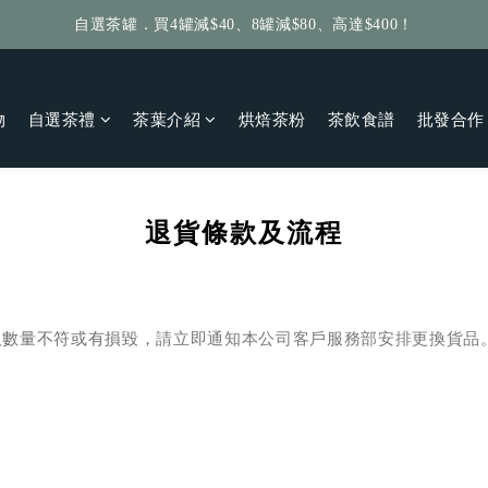
自選茶罐．買4罐減$40、8罐減$80、高達$400！
給個訂單好評，立即送你 $5 購物金！
給個訂單好評，立即送你 $5 購物金！
物
自選茶禮
茶葉介紹
烘焙茶粉
茶飲食譜
批發合作
退貨條款及流程
及數量不符或有損毀，
請立即通知本公司客戶服務部安排更換貨品