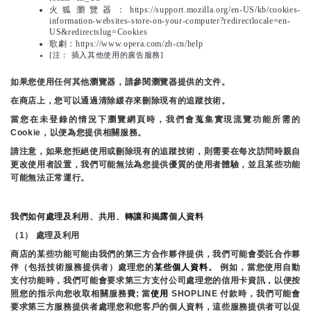
火狐瀏覽器：https://support.mozilla.org/en-US/kb/cookies-
information-websites-store-on-your-computer?redirectlocale=en-
US&redirectslug=Cookies
歌劇：https://www.opera.com/zh-cn/help
[注： 插入其他使用的廣告服務]
如果您使用任何其他瀏覽器，請參閱瀏覽器提供的文件。
在商店上，您可以通過清除緩存來刪除現有的追蹤技術。
當您在未登錄的情況下瀏覽網頁時，我們會蒐集實現流覽功能所需的
Cookie，以便為您提供相關服務。
請注意，如果您拒絕使用或刪除現有的追蹤技術，則需要在每次訪問時親自
更改使用者設置，我們可能無法為您提供優質的使用者體驗，並且某些功能
可能無法正常運行。
我們如何處理及利用、共用、轉讓和揭露個人資料
（1） 處理及利用
商店的某些功能可能由我們的第三方合作夥伴提供，我們可能會委託合作夥
伴（包括技術服務提供者）處理您的
某些個人資料
。 例如，當您使用自動
支付功能時，我們可能會要求第三方支付公司處理您的信用卡資訊，以便按
照您的指示向您收取相關服務費; 當
使用 
SHOPLINE 付款時，我們可能會
要求第三方服務提供者處理您和您客戶的個人資料，這些服務提供者可以促