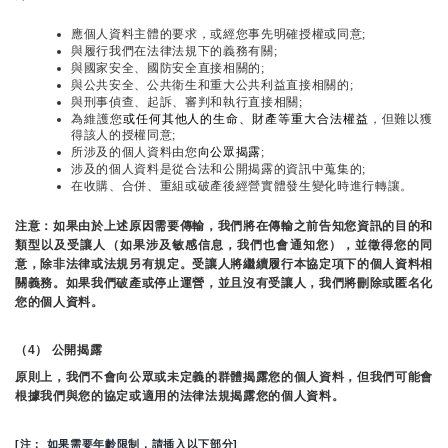
應個人資料主體的要求，或經您事先明確授權或同意;
與履行我們在法律法規下的義務有關;
與國家安全、國防安全直接相關的;
與公共安全、公共衛生和重大公共利益直接相關的;
與刑事偵查、起訴、審判和執行直接相關;
為維護您
或任何其他人的生命、財產等重大合法權益
，但難以獲
得該人的授權同意;
所涉及的個人資料由您
向公眾揭露
;
涉及的個人資料是從合法和公開揭露的資訊中蒐集的;
在收購、合併、重組或破產後經營實體發生變化時進行轉讓。
注意：如果由於上述原因需要傳輸，我們將在傳輸之前告知您資訊的目的和
類型以及受讓人（如果涉及敏感信息，我們也會通知您），並徵得您的同
意，除非法律或法規另有規定。受讓人將繼續履行本協定項下的個人資料相
關義務。如果我們破產或停止運營，並且沒有受讓人，我們將刪除或匿名化
您的個人資料。
（4） 公開揭露
原則上，我們不會向公眾或未定義的群體揭露您的個人資料，但我們可能會
根據我們與您的協定或適用的法律法規揭露您的個人資料。
[注： 如果需要年齡限制，請插入以下部分]