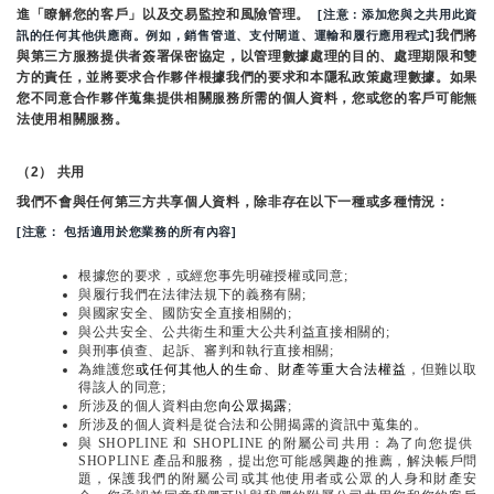
進「瞭解您的客戶」以及交易監控和風險管理。 
 [注意：添加您與之共用此資
我們將
訊的任何其他供應商。例如，銷售管道、支付閘道、運輸和履行應用程式]
與第三方服務提供者簽署保密協定，以管理數據處理的目的、處理期限和雙
方的責任，並將要求合作夥伴根據我們的要求和本隱私政策處理數據。如果
您不同意合作夥伴蒐集提供相關服務所需的個人資料，您或您的客戶可能無
法使用相關服務。
（2） 共用
我們不會與任何第三方共享個人資料，除非存在以下一種或多種情況：
[注意： 包括適用於您業務的所有內容]
根據您的要求，或經您事先明確授權或同意;
與履行我們在法律法規下的義務有關;
與國家安全、國防安全直接相關的;
與公共安全、公共衛生和重大公共利益直接相關的;
與刑事偵查、起訴、審判和執行直接相關;
為維護您
或任何其他人的生命、財產等重大合法權益
，但難以取
得該人的同意;
所涉及的個人資料由您
向公眾揭露
;
所涉及的個人資料是從合法和公開揭露的資訊中蒐集的。
與 SHOPLINE 和 SHOPLINE 的附屬公司共用：為了向您提供 
SHOPLINE 產品和服務，提出您可能感興趣的推薦，解決帳戶問
題，保護我們的附屬公司或其他使用者或公眾的人身和財產安