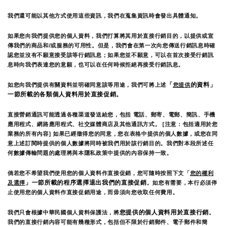
我們還可能以其他方式使用這些資訊，我們在蒐集資訊時會發出具體通知。
如果您向我們提供您的個人資料，我們打算將其用於直接行銷目的，以提供或宣
傳我們的商品和/或服務的可用性。但是，我們會在第一次向您傳送行銷訊息時確
認您並沒有不願意接受該等行銷訊息；如果您並不願意，可以在首次接受行銷訊
息時向我們表達您的意願，也可以在任何時候拒絕再接受行銷訊息。
「
的資料」
如您向我們提供有關資料並明確同意該等用途，我們可將上述
您提供
一節所載的各類個人資料用於直接促銷。
直接營銷通訊可能透過各種渠道發送給您，包括 電話、郵寄、電郵、簡訊、手機
應用程式、網路應用程式、社交媒體商店及其他通訊方式。 [注意：包括適用於您
業務的所有內容] 如果已經徵得您的同意，您在表格中提供的個人數據，或您在同
意上述訂閱時提供的個人數據將同時被我們用於該行銷目的。我們對本段所述任
何數據傳輸問題的處理將與本隱私政策中提供的內容保持一致。
倘若您不希望我們使用您的個人資料作直接促銷，您可隨時按照下文「
您的權利
」一節所載的程序選擇退出我們的直接促銷
及選擇
。如您有需要，本行必須停
止使用您的個人資料作直接促銷用途，而毋須向您收取任何費用。
您提供的個人資料用於直接行銷
我們只會根據中華民國個人資料保護法，將
。
我們的直接行銷內容可能有幾種形式，包括但不限於行銷郵件、電子郵件和簡