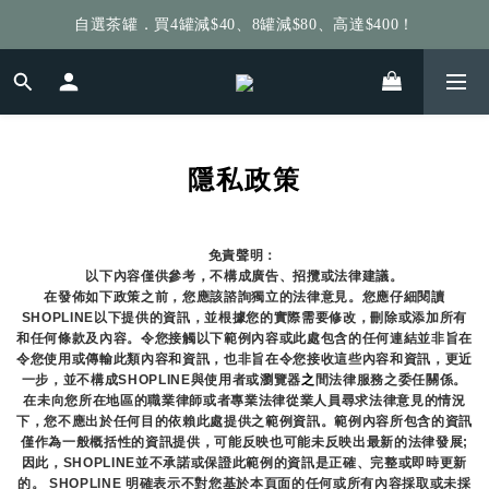
自選茶罐．買4罐減$40、8罐減$80、高達$400！
給個訂單好評，立即送你 $5 購物金！
給個訂單好評，立即送你 $5 購物金！
隱私政策
免責聲明： 
以下內容僅供參考，不構成廣告、招攬或法律建議。
在發佈如下政策之前，您應該諮詢獨立的法律意見。您應仔細閱讀
SHOPLINE以下提供的資訊，並根據您的實際需要修改，刪除或添加所有
和任何條款及內容。令您接觸以下範例內容或此處包含的任何連結並非旨在
令您使用或傳輸此類內容和資訊，也非旨在令您接收這些內容和資訊，更近
一步，並不構成SHOPLINE與使用者或瀏覽器
之
間法律服務之委任關係。
在未向您所在地區的職業律師或者專業法律從業人員尋求法律意見的情況
下，您不應出於任何目的依賴此處提供之範例資訊。範例內容所包含的資訊
僅作為一般概括性的資訊提供，可能反映也可能未反映出最新的法律發展;
因此，SHOPLINE並不承諾或保證此範例的資訊是正確、完整或即時更新
的。 SHOPLINE 明確表示不對您基於本頁面的任何或所有內容採取或未採