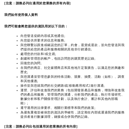
[注意：請務必列出適用於您業務的所有內容]
我們如何使用個人資料
我們可能會將您提供的資訊用於以下目的：
向您發送促銷內容或其他通信;
向您提供所要求的信息和服務;
與您聯繫以跟進或確認您的訂單，約會，退貨或退款，並向您發送與我
們提供給您的產品和服務相關的其他非行銷通信;
處理您的付款和/或交易;
創建和管理您的帳戶，包括訪問您的購買歷史記錄;
回復您的詢問;
在我們的商店、社交媒體商店和其他地方定製廣告，以滿足您的興趣和
歷史;
與您溝通並管理您參與的特殊活動、競賽、抽獎、活動（如有）、調查
和其他優惠;
操作並與您就我們的社交網路或[移動應用程式]進行溝通;
運營、評估和改進我們的業務（包括開發新產品和服務，增強和改進我
們的產品和服務，管理我們的溝通，分析我們的產品，執行市場研究、
數據分析和客戶關係管理計劃，以及執行會計、審計和其他內部職
能）;
遵守適用的法律要求、相關行業標準和我們的政策;
為避免重複並確保您的資訊的準確性，請定期在內部或通過我們的服務
提供者進行數據清理，鏈接或合併我們的記錄。
[注意：請務必列出包括適用於您業務的所有內容]