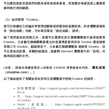
可以識別您是否是我們的既有使用者或者會員，而無需在每個頁面上重新登
錄和進行身份驗證。
（3）如何管理「Cookie」
您可以根據自己的偏好來管理或刪除某些類別的追蹤技術。許多瀏覽器都具
有「請勿追蹤」功能，可向商店發送「請勿追蹤」 請求。
除了我們提供的控制之外，您還可以選擇在其互聯網瀏覽器中啟用或禁用
Cookie。大多數互聯網瀏覽器還允許您選擇是禁用所有 Cookie 還是僅禁
用第三方 Cookie。默認情況下，大多數互聯網瀏覽器 都接受 Cookie，但
可以更改此設置。有關詳細資訊，請參閱 Internet 瀏覽器中的「説明」功
能表或設備的文件。
隱私政策
[注意： 請務必根據您商店上的當前 COOKIE 清單檢查此列表： 
（shopline.com）。
]
以下連結提供了有關如何在所有主流瀏覽器中控制 Cookie 的說明：
谷歌瀏覽器：https://support.google.com/chrome/answer/95647?
hl=en
IE：https://support.microsoft.com/en-us/help/260971/description-
of-cookies
Safari（桌面版）：https://support.apple.com/kb/PH5042?
locale=en_US