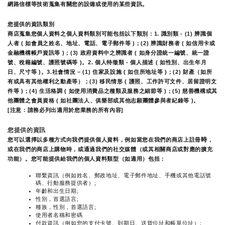
網路信標等技術蒐集有關您的設備或使用的某些資訊。
您提供的資訊類別
商店蒐集您個人資料之個人資料類別可能包括以下類別：1. 識別類 - (1) 辨識個
人者 ( 如會員之姓名、地址、電話、電子郵件等 )；(2) 辨識財務者 ( 如信用卡或
金融機構帳戶資訊等 )；(3) 政府資料中之辨識者 ( 如身分證統一編號、統一證
號、稅籍編號、護照號碼等 )。2. 個人特徵類 - 個人描述 ( 如性別、出生年月
日、尺寸等 )。3.社會情況 – (1) 住家及設施 ( 如住所地址等 )；(2) 財產（如所
有或具有其他權利之動產等）；(3) 移民情形 ( 護照、工作許可文件、居留證明文
件等 )；(4) 生活格調 ( 如使用消費品之種類及服務之細節等 )；(5) 慈善機構或其
他團體之會員資格 ( 如社團法人、俱樂部或其他志願團體參與者紀錄等 )。
[注意：請務必列出適用於您業務的所有內容]
您提供的資訊
時
您可以選擇以多種方式向我們提供個人資料，例如當您在我們的商店上註冊
，
或在我們的商店上購物時，或通過我們的社交媒體（或其相關商店或對應的擴充
功能）。您可能提供給我們的個人資料類型（如適用）包括：
聯繫資訊（例如姓名、郵政地址、電子郵件地址、手機或其他電話號
碼、行動服務提供者）;
年齡和出生日期;
性別，首選語言;
種族，性別，首選語言;
使用者名稱和密碼
付款資訊（例如您的支付卡號、到期日、送貨位址和帳單位址）;