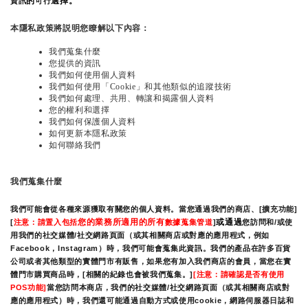
的
選擇。
資訊
可行
本隱私政策將説明您瞭解以下內容：
我們蒐集什麼
您提供的資訊
我們如何使用個人資料
我們如何使用「Cookie」和其他類似的追蹤技術
我們如何處理、共用、轉讓和揭露個人資料
您的權利和選擇
我們如何保護個人資料
如何更新本隱私政策
如何聯絡我們
我們蒐集什麼
我們可能會從各種來源獲取有關您的個人資料。當您通過我們的商店、[擴充功能]
您的業務所適用的所有
或通過
[
注意：請置入包括
數據蒐集管道
]
您訪問和/或使
用我們的社交媒體/社交網路頁面（或其相關商店或對應的應用程式，例如
Facebook，Instagram）時，我們可能會蒐集此資訊。我們的產品在許多百貨
公司或者其他類型的實體門市有販售，如果您有加入我們商店的會員，當您在實
體門市購買商品時，[相關的紀錄也會被我們蒐集。]
[注意：請確認是否有使用
POS功能]
當您訪問本商店，我們的社交媒體/社交網路頁面（或其相關商店或對
應的應用程式）時，我們還可能通過自動方式或使用cookie，網路伺服器日誌和