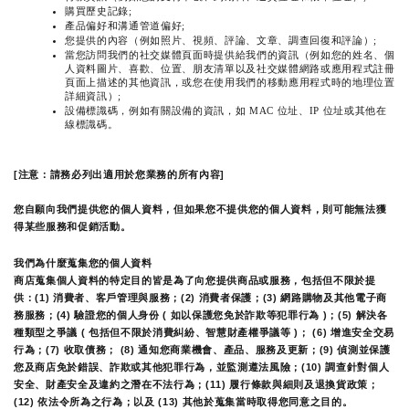
購買歷史記錄;
產品偏好和溝通管道偏好;
您提供的內容（例如照片、視頻、評論、文章、調查回復和評論）;
當您訪問我們的社交媒體頁面時提供給我們的資訊（例如您的姓名、個
人資料圖片、喜歡、位置、朋友清單以及社交媒體網路或應用程式註冊
頁面上描述的其他資訊，或您在使用我們的移動應用程式時的地理位置
詳細資訊）;
設備標識碼，例如有關設備的資訊，如 MAC 位址、IP 位址或其他在
線標識碼。
[注意：請務必列出適用於您業務的所有內容]
您自願向我們提供您的個人資料，但如果您不提供您的個人資料，則可能無法獲
得某些服務和促銷活動。
我們為什麼蒐集您的個人資料
商店蒐集個人資料的特定目的皆是為了向您提供商品或服務，包括但不限於提
供：(1) 消費者、客戶管理與服務；(2) 消費者保護；(3) 網路購物及其他電子商
務服務；(4) 驗證您的個人身份 ( 如以保護您免於詐欺等犯罪行為 )；(5) 解決各
種類型之爭議 ( 包括但不限於消費糾紛、智慧財產權爭議等 )； (6) 增進安全交易
行為；(7) 收取債務； (8) 通知您商業機會、產品、服務及更新；(9) 偵測並保護
您及商店免於錯誤、詐欺或其他犯罪行為，並監測遵法風險；(10) 調查針對個人
安全、財產安全及違約之潛在不法行為；(11) 履行條款與細則及退換貨政策；
(12) 依法令所為之行為；以及 (13) 其他於蒐集當時取得您同意之目的。