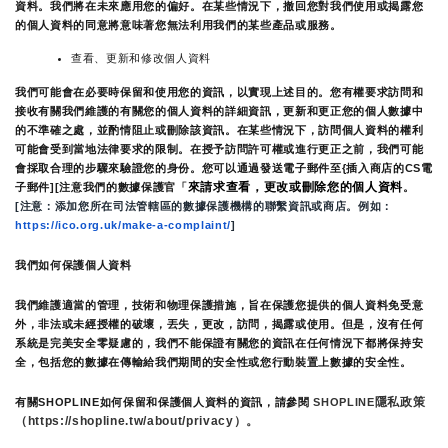
資料。我們將在未來應用您的偏好。在某些情況下，撤回您對我們使用或揭露您
的個人資料的同意將意味著您無法利用我們的某些產品或服務。
查看、更新和修改個人資料
我們可能會在必要時保留和使用您的資訊，以實現上述目的。您有權要求訪問和
接收有關我們維護的有關您的個人資料的詳細資訊，更新和更正您的個人數據中
的不準確之處，並酌情阻止或刪除該資訊。在某些情況下，訪問個人資料的權利
可能會受到當地法律要求的限制。在授予訪問許可權或進行更正之前，我們可能
會採取合理的步驟來驗證您的身份。您可以通過發送電子郵件至{插入商店的CS電
來請求查看，更改或刪除您的個人資料
子郵件][注意我們的數據保護官「
。
[注意：添加您所在司法管轄區的數據保護機構的聯繫資訊或商店。例如：
https://ico.org.uk/make-a-complaint/
]
我們如何保護個人資料
我們維護適當的管理，技術和物理保護措施，旨在保護您提供的個人資料免受意
外，非法或未經授權的破壞，丟失，更改，訪問，揭露或使用。但是，沒有任何
系統是完美安全零疑慮的，我們不能保證有關您的資訊在任何情況下都將保持安
全，包括您的數據在傳輸給我們期間的安全性或您行動裝置上數據的安全性。
隱私政策 
有關SHOPLINE如何保留和保護個人資料的資訊，請參閱 
SHOPLINE
（https://shopline.tw/about/privacy）。 