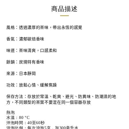
商品描述
風格：透過濃厚的茶味，帶出永恆的感覺
香氣：濃郁碳焙香味
味道：茶味清爽，口感柔和
餘韻：炭燒特有香味
來源：日本靜岡
功效：放鬆心情、緩解焦躁
保存方法：
存放於常溫、乾爽、避光、防異味、防潮濕的地
方，不同類型的茶葉不要混在同一個容器存放
熱泡
水溫：80 °C
沖泡時間：40至60秒
沖泡比例：每次沖泡5克，加300毫升水