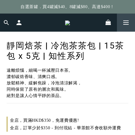
自選茶罐．買4罐減$40、8罐減$80、高達$400！
給個訂單好評，立即送你 $5 購物金！
給個訂單好評，立即送你 $5 購物金！
靜岡焙茶 | 冷泡茶茶包 | 15茶
包 x 5克 | 知性系列
遠離煩惱，細喝一杯減壓日本茶。
濃郁碳焙香味、清爽口感。
放鬆精神、緩解焦躁，冷泡清涼解渴，
同時保留了原有的層次和風味。
絕對是讓人心情平靜的茶品。
全店，買滿HKD$350，免運費優惠!
全店，訂單少於$350 - 到付現結 - 華茶館不會收額外運費