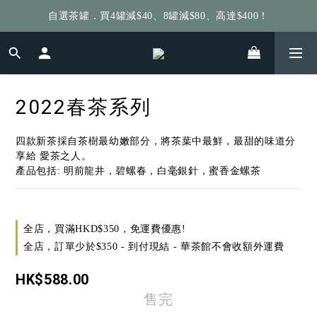
自選茶罐．買4罐減$40、8罐減$80、高達$400！
給個訂單好評，立即送你 $5 購物金！
給個訂單好評，立即送你 $5 購物金！
2022春茶系列
四款新茶採自茶樹最幼嫩部分，將茶葉中最鮮，最甜的味道分
享給 愛茶之人。
產品包括: 明前龍井，碧螺春，白毫銀針，蜜香金螺茶
全店，買滿HKD$350，免運費優惠!
全店，訂單少於$350 - 到付現結 - 華茶館不會收額外運費
HK$588.00
售完